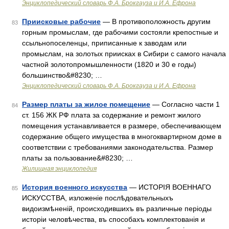
Энциклопедический словарь Ф.А. Брокгауза и И.А. Ефрона
Приисковые рабочие
— В противоположность другим
83
горным промыслам, где рабочими состояли крепостные и
ссыльнопоселенцы, приписанные к заводам или
промыслам, на золотых приисках в Сибири с самого начала
частной золотопромышленности (1820 и 30 е годы)
большинство&#8230; …
Энциклопедический словарь Ф.А. Брокгауза и И.А. Ефрона
Размер платы за жилое помещение
— Согласно части 1
84
ст. 156 ЖК РФ плата за содержание и ремонт жилого
помещения устанавливается в размере, обеспечивающем
содержание общего имущества в многоквартирном доме в
соответствии с требованиями законодательства. Размер
платы за пользование&#8230; …
Жилищная энциклопедия
История военного искусства
— ИСТОРІЯ ВОЕННАГО
85
ИСКУССТВА, изложеніе послѣдовательныхъ
видоизмѣненій, происходившихъ въ различные періоды
исторіи человѣчества, въ способахъ комплектованія и