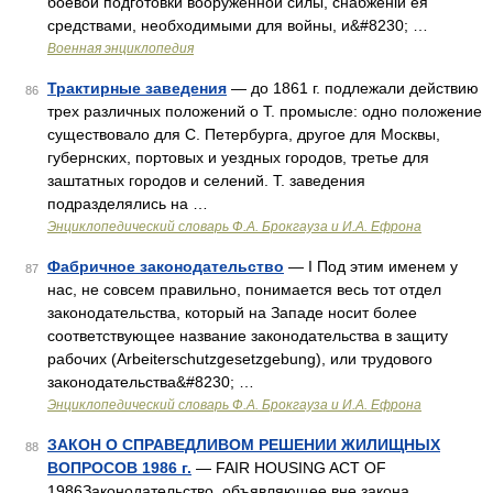
боевой подготовки вооруженной силы, снабженіи ея
средствами, необходимыми для войны, и&#8230; …
Военная энциклопедия
Трактирные заведения
— до 1861 г. подлежали действию
86
трех различных положений о Т. промысле: одно положение
существовало для С. Петербурга, другое для Москвы,
губернских, портовых и уездных городов, третье для
заштатных городов и селений. Т. заведения
подразделялись на …
Энциклопедический словарь Ф.А. Брокгауза и И.А. Ефрона
Фабричное законодательство
— I Под этим именем у
87
нас, не совсем правильно, понимается весь тот отдел
законодательства, который на Западе носит более
соответствующее название законодательства в защиту
рабочих (Arbeiterschutzgesetzgebung), или трудового
законодательства&#8230; …
Энциклопедический словарь Ф.А. Брокгауза и И.А. Ефрона
ЗАКОН О СПРАВЕДЛИВОМ РЕШЕНИИ ЖИЛИЩНЫХ
88
ВОПРОСОВ 1986 г.
— FAIR HOUSING ACT OF
1986Законодательство, объявляющее вне закона